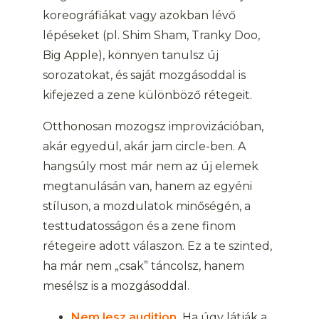
koreográfiákat vagy azokban lévő
lépéseket (pl. Shim Sham, Tranky Doo,
Big Apple), könnyen tanulsz új
sorozatokat, és saját mozgásoddal is
kifejezed a zene különböző rétegeit.
Otthonosan mozogsz improvizációban,
akár egyedül, akár jam circle-ben. A
hangsúly most már nem az új elemek
megtanulásán van, hanem az egyéni
stíluson, a mozdulatok minőségén, a
testtudatosságon és a zene finom
rétegeire adott válaszon. Ez a te szinted,
ha már nem „csak” táncolsz, hanem
mesélsz is a mozgásoddal.
Nem lesz audition.
Ha úgy látják a