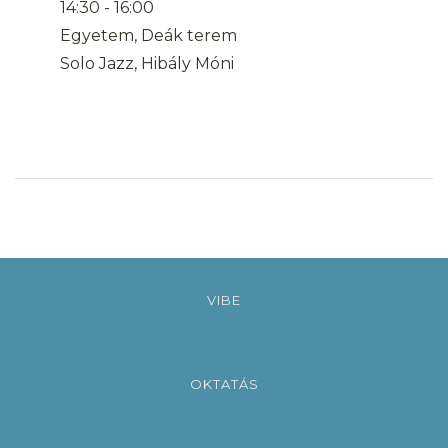
14:30
-
16:00
Egyetem, Deák terem
Solo Jazz, Hibály Móni
VIBE
OKTATÁS